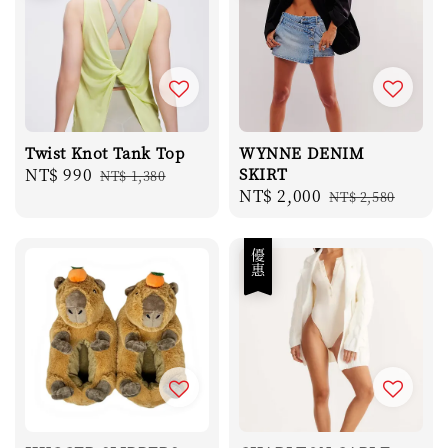
Twist Knot Tank Top
WYNNE DENIM
Sale
NT$ 990
Regular
SKIRT
NT$ 1,380
Sale
NT$ 2,000
Regular
price
price
NT$ 2,580
price
price
優惠