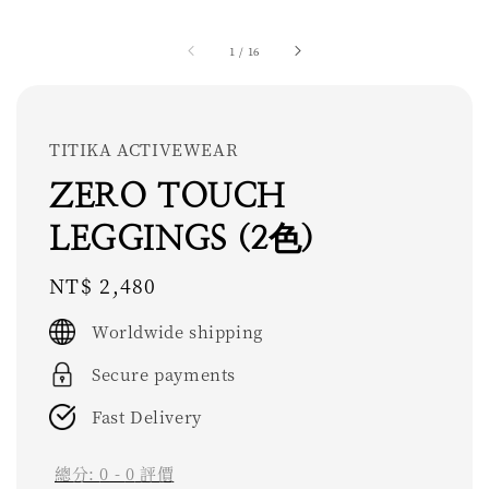
1
/
16
TITIKA ACTIVEWEAR
ZERO TOUCH
LEGGINGS (2色)
Regular
NT$ 2,480
price
Worldwide shipping
Secure payments
Fast Delivery
總分:
0
-
0
評價