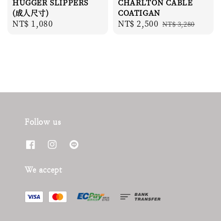
HUGGER SLIPPERS
CHARLTON CABLE
(成人尺寸)
COATIGAN
Regular
NT$ 1,080
Sale
NT$ 2,500
Regular
NT$ 3,280
price
price
price
Follow us
We accept