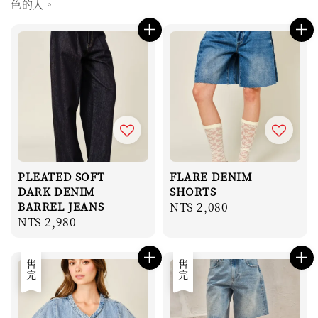
色的人。
PLEATED SOFT
FLARE DENIM
DARK DENIM
SHORTS
BARREL JEANS
Regular
NT$ 2,080
Regular
NT$ 2,980
price
price
售完
售完