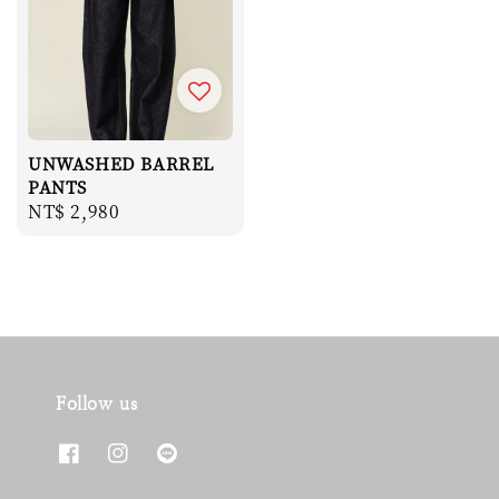
UNWASHED BARREL
PANTS
Regular
NT$ 2,980
price
Follow us