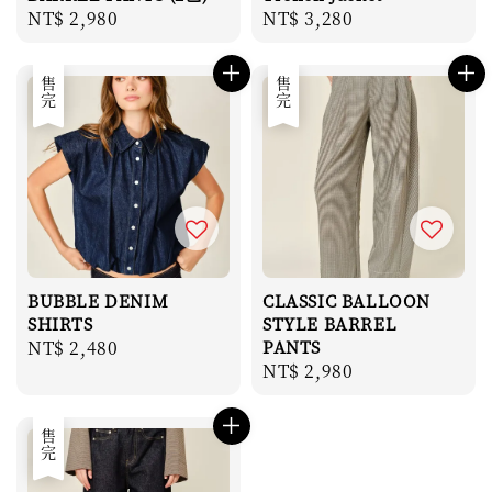
Regular
NT$ 2,980
Regular
NT$ 3,280
price
price
售完
售完
BUBBLE DENIM
CLASSIC BALLOON
SHIRTS
STYLE BARREL
Regular
NT$ 2,480
PANTS
Regular
NT$ 2,980
price
price
售完