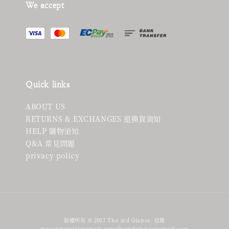
We accept
Quick links
ABOUT US
RETURNS & EXCHANGES 退換貨須知
HELP 購物須知
Q&A 常見問題
privacy policy
版權所有 © 2017 The 3rd Glance. 信箱
maggielee0211@gmail.com/the3rdglance@gmail.com