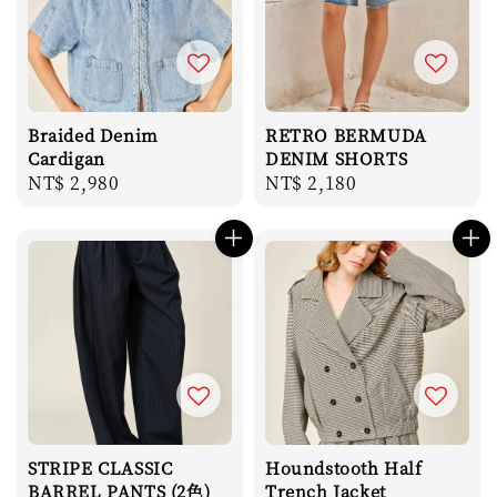
Braided Denim
RETRO BERMUDA
Cardigan
DENIM SHORTS
Regular
NT$ 2,980
Regular
NT$ 2,180
price
price
STRIPE CLASSIC
Houndstooth Half
BARREL PANTS (2色)
Trench Jacket