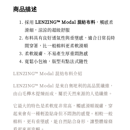
商品描述
採用
LENZING™ Modal 混紡布料
，觸感柔
滑細，涼涼的超級舒服
布料具有良好透氣性與垂墜感，適合日常長時
間穿著，比一般棉料更柔軟滑順
柔軟親膚、不易產生厚重悶熱感
寬鬆小包袖，版型有點法式隨性
LENZING™ Modal 混紡布料介紹
LENZING™ Modal 是來自奧地利的高品質纖維，
由山毛櫸木提煉而成，屬於天然來源的人造纖維。
它最大的特色是柔軟度非常高，觸感滑順親膚，穿
起來會有一種輕盈貼身但不悶熱的感覺。相較一般
棉料，更有垂墜感，能自然貼合身形，讓整體線條
看起來更流暢。