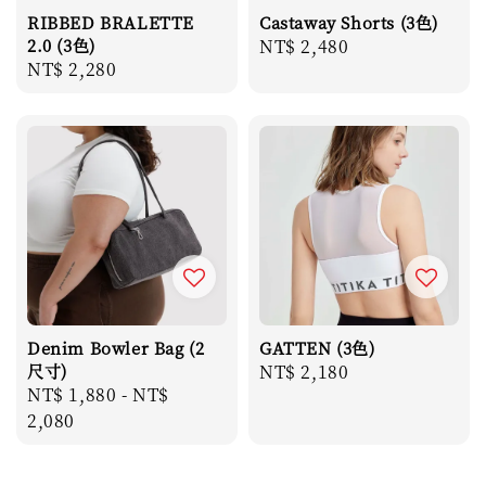
RIBBED BRALETTE
Castaway Shorts (3色)
2.0 (3色)
Regular
NT$ 2,480
Regular
NT$ 2,280
price
price
Denim Bowler Bag (2
GATTEN (3色)
尺寸)
Regular
NT$ 2,180
Regular
NT$ 1,880
-
NT$
price
price
2,080