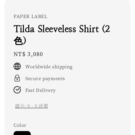
PAPER LABEL
Tilda Sleeveless Shirt (2
色)
Regular
NT$ 3,080
price
Worldwide shipping
Secure payments
Fast Delivery
總分:
0
-
0
評價
Color