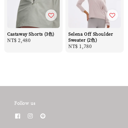
Castaway Shorts (3色)
Selena Off Shoulder
Regular
NT$ 2,480
Sweater (2色)
Regular
NT$ 1,780
price
price
Follow us