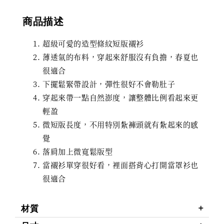
商品描述
超級可愛的造型條紋短版襯衫
薄透氣的布料，穿起來舒服沒有負擔，春夏也
很適合
下擺鬆緊帶設計，彈性很好不會勒肚子
穿起來帶一點自然澎度，讓整體比例看起來更
輕盈
微短版長度，不用特別紮褲頭就有紮起來的感
覺
落肩加上微寬鬆版型
當襯衫單穿很好看，裡面搭背心打開當罩衫也
很適合
材質