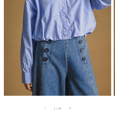
1
/
24