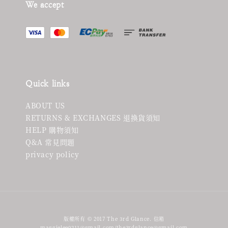
We accept
Quick links
ABOUT US
RETURNS & EXCHANGES 退換貨須知
HELP 購物須知
Q&A 常見問題
privacy policy
版權所有 © 2017 The 3rd Glance. 信箱
maggielee0211@gmail.com/the3rdglance@gmail.com