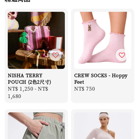
NISHA TERRY
CREW SOCKS - Hoppy
POUCH (2色2尺寸)
Feet
Regular
NT$ 1,250
-
NT$
Regular
NT$ 750
price
1,680
price