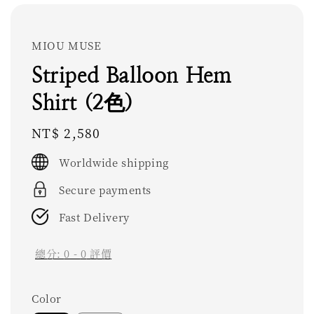
MIOU MUSE
Striped Balloon Hem
Shirt (2色)
Regular
NT$ 2,580
price
Worldwide shipping
Secure payments
Fast Delivery
總分:
0
-
0
評價
Color