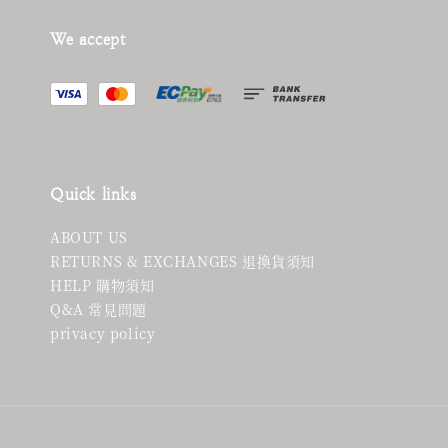
We accept
Quick links
ABOUT US
RETURNS & EXCHANGES 退換貨須知
HELP 購物須知
Q&A 常見問題
privacy policy