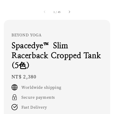
1
/
45
BEYOND YOGA
Spacedye™ Slim
Racerback Cropped Tank
(5色)
Regular
NT$ 2,380
price
Worldwide shipping
Secure payments
Fast Delivery