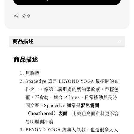
分享
商品描述
商品描述
無胸墊
Spacedye 算是 BEYOND YOGA 最招牌的布
料之一，像第二層肌膚的奶油柔軟感，帶輕包
覆，不會勒，適合 Pilates、日常移動與長時
間穿著。Spacedye 通常是
混色霧面
（heathered）表面
，比純色亮面布料更不容
易明顯顯汗痕
BEYOND YOGA 經典人氣款，也是很多人入