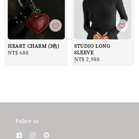
HEART CHARM (3色)
STUDIO LONG
Regular
NT$ 680
SLEEVE
Regular
NT$ 2,980
price
price
Follow us