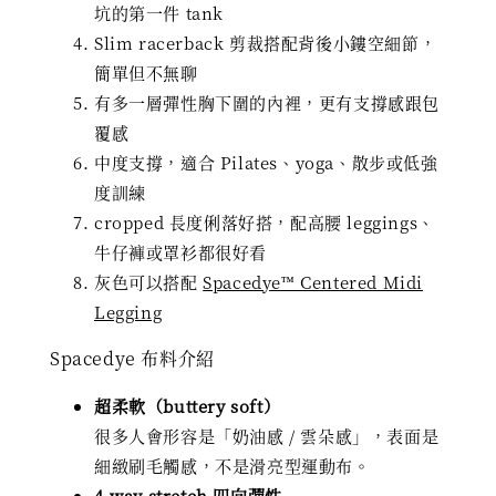
坑的第一件 tank
Slim racerback 剪裁搭配背後小鏤空細節，
簡單但不無聊
有多一層彈性胸下圍的內裡，更有支撐感跟包
覆感
中度支撐，適合 Pilates、yoga、散步或低強
度訓練
cropped 長度俐落好搭，配高腰 leggings、
牛仔褲或罩衫都很好看
灰色可以搭配
Spacedye™ Centered Midi
Legging
Spacedye 布料介紹
超柔軟（buttery soft）
很多人會形容是「奶油感 / 雲朵感」，表面是
細緻刷毛觸感，不是滑亮型運動布。
4-way stretch 四向彈性