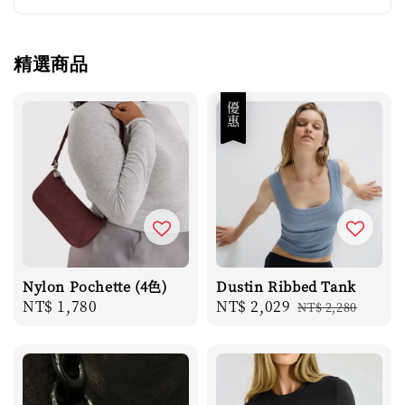
精選商品
優惠
Nylon Pochette (4色)
Dustin Ribbed Tank
Regular
NT$ 1,780
Sale
NT$ 2,029
Regular
NT$ 2,280
price
price
price