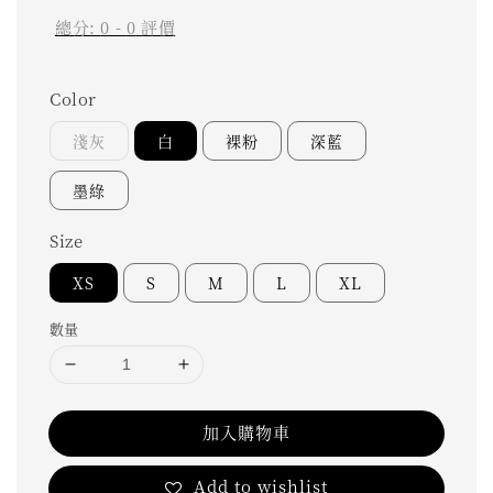
總分:
0
-
0
評價
Color
淺灰
白
裸粉
深藍
墨綠
Size
XS
S
M
L
XL
數量
加入購物車
Add to wishlist