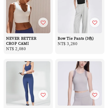
NEVER BETTER
Bow Tie Pants (3色)
CROP CAMI
Regular
NT$ 3,280
Regular
NT$ 2,080
price
price