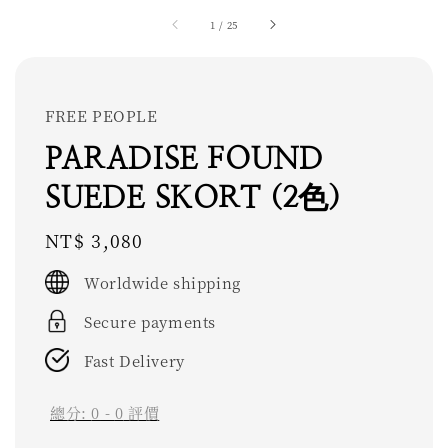
1
/
25
FREE PEOPLE
PARADISE FOUND
SUEDE SKORT (2色)
Regular
NT$ 3,080
price
Worldwide shipping
Secure payments
Fast Delivery
總分:
0
-
0
評價