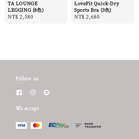
TA LOUNGE
LoveFit Quick-Dry
LEGGING (8色)
Sports Bra (3色)
Regular
NT$ 2,580
Regular
NT$ 2,680
price
price
Follow us
We accept