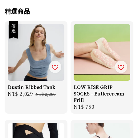
精選商品
優惠
Dustin Ribbed Tank
LOW RISE GRIP
Sale
NT$ 2,029
Regular
SOCKS - Buttercream
NT$ 2,280
Frill
price
price
Regular
NT$ 750
price