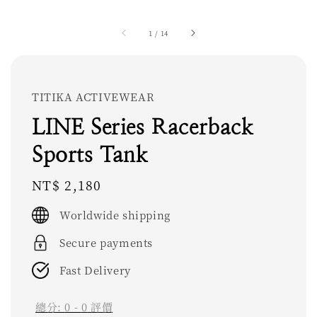
1
/
14
TITIKA ACTIVEWEAR
LINE Series Racerback
Sports Tank
Regular
NT$ 2,180
price
Worldwide shipping
Secure payments
Fast Delivery
總分:
0
-
0
評價