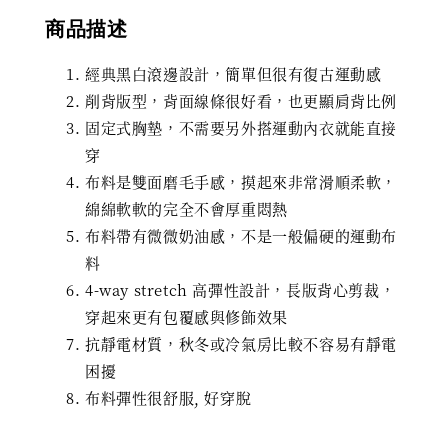
商品描述
經典黑白滾邊設計，簡單但很有復古運動感
削背版型，背面線條很好看，也更顯肩背比例
固定式胸墊，不需要另外搭運動內衣就能直接
穿
布料是雙面磨毛手感，摸起來非常滑順柔軟，
綿綿軟軟的完全不會厚重悶熱
布料帶有微微奶油感，不是一般偏硬的運動布
料
4-way stretch 高彈性設計，長版背心剪裁，
穿起來更有包覆感與修飾效果
抗靜電材質，秋冬或冷氣房比較不容易有靜電
困擾
布料彈性很舒服, 好穿脫