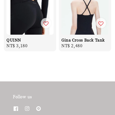
QUINN
Gina Cross Back Tank
Regular
NT$ 3,180
Regular
NT$ 2,480
price
price
Follow us