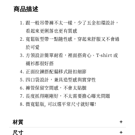
商品描述
跟一般吊帶褲不太一樣，少了五金扣環設計，
看起來更俐落也更有質感
寬鬆版型帶一點隨性感，穿起來舒服又不會過
於可愛
方領設計簡單耐看，裡面搭背心、T-shirt 或
襯衫都很好搭
正面拉鍊搭配偏移式鈕扣細節
四口袋設計，兼具造型感與實穿性
褲管保留空間感，不會太貼腿
長度抓得剛剛好，不太需要擔心曝光問題
微寬鬆版, 可以選平常尺寸就好囉!
材質
尺寸