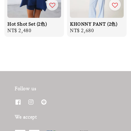
Hot Shot Set (2色)
KHONNY PANT (2色)
Regular
NT$ 2,480
Regular
NT$ 2,680
price
price
Follow us
We accept