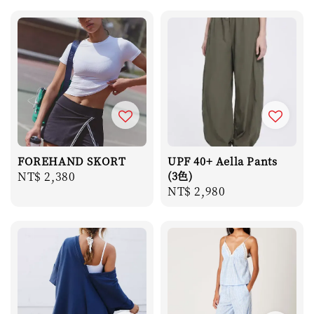
FOREHAND SKORT
UPF 40+ Aella Pants
Regular
NT$ 2,380
(3色)
Regular
NT$ 2,980
price
price