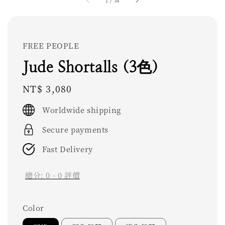
1
/
34
FREE PEOPLE
Jude Shortalls (3色)
Regular
NT$ 3,080
price
Worldwide shipping
Secure payments
Fast Delivery
總分:
0
-
0
評價
Color