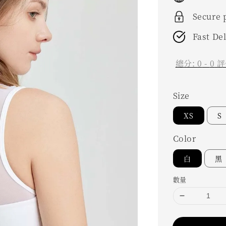
Secure
Fast De
總分:
0
-
0
評
Size
XS
S
Color
白
黑
數量