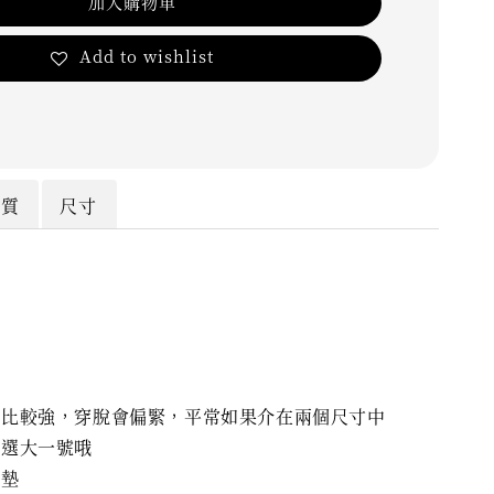
加入購物車
Add to wishlist
材質
尺寸
紗
度
為比較強，穿脫會偏緊，平常如果介在兩個尺寸中
議選大一號哦
胸墊