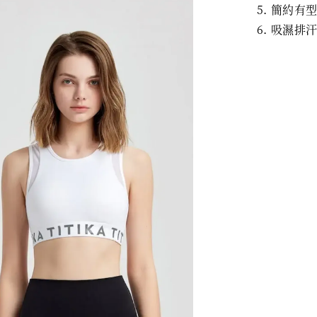
簡約有
吸濕排