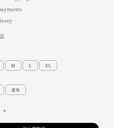
 payments
livery
價
M
L
XL
深灰