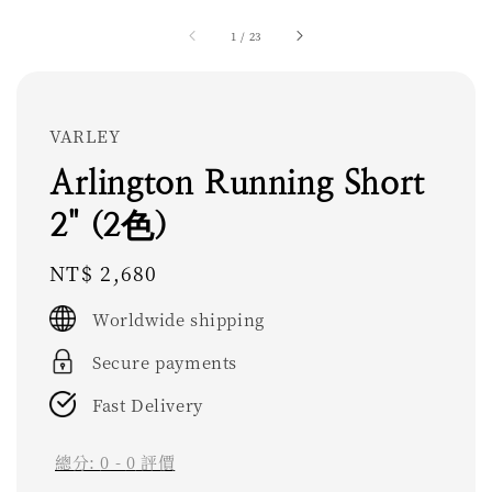
1
/
23
VARLEY
Arlington Running Short
2" (2色)
Regular
NT$ 2,680
price
Worldwide shipping
Secure payments
Fast Delivery
總分:
0
-
0
評價