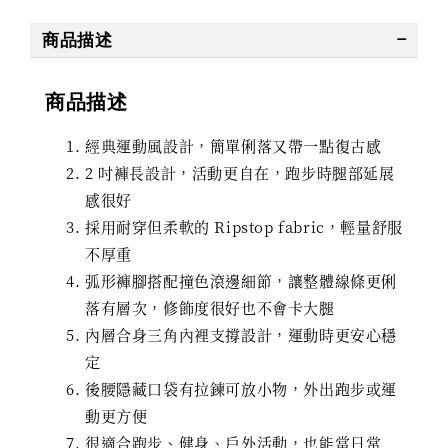
商品描述
商品描述
經典運動風設計，簡單俐落又帶一點復古感
2 吋褲長設計，活動更自在，跑步時腿部延展
感很好
採用耐穿但柔軟的 Ripstop fabric，輕量舒服
不厚重
弧形褲腳搭配撞色滾邊細節，讓整體線條更俐
落有層次，修飾度很好也不會卡大腿
內層合身三角內裡支撐設計，運動時更安心穩
定
後腰隱藏口袋有拉鍊可放小物，外出跑步或運
動更方便
很適合跑步、健身、戶外活動，也能當日常