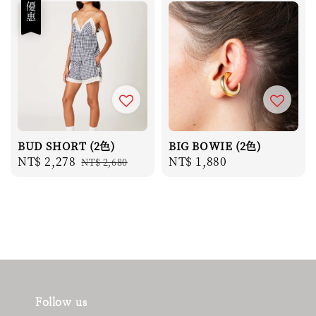
優惠
BUD SHORT (2色)
BIG BOWIE (2色)
Sale
NT$ 2,278
Regular
Regular
NT$ 1,880
NT$ 2,680
price
price
price
Follow us