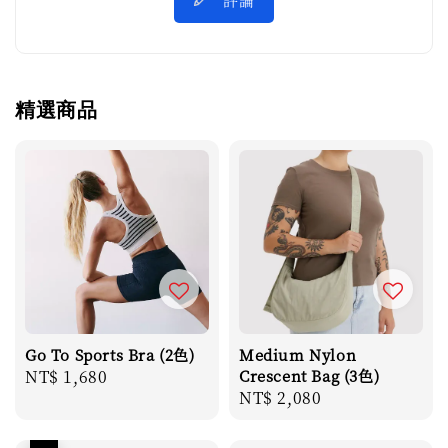
精選商品
Go To Sports Bra (2色)
Medium Nylon
Regular
NT$ 1,680
Crescent Bag (3色)
Regular
NT$ 2,080
price
price