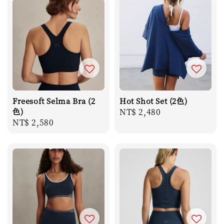
Freesoft Selma Bra (2
Hot Shot Set (2色)
色)
Regular
NT$ 2,480
Regular
NT$ 2,580
price
price