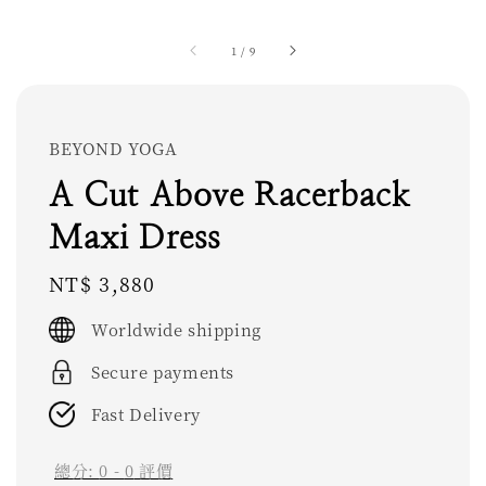
1
/
9
BEYOND YOGA
A Cut Above Racerback
Maxi Dress
Regular
NT$ 3,880
price
Worldwide shipping
Secure payments
Fast Delivery
總分:
0
-
0
評價