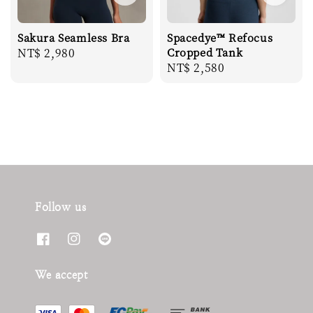
Sakura Seamless Bra
Spacedye™ Refocus
Regular
NT$ 2,980
Cropped Tank
Regular
NT$ 2,580
price
price
Follow us
We accept